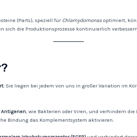
teine (Parts), speziell für
Chlamydomonas
optimiert, kön
n sich die Produktionsprozesse kontinuierlich verbess
r?
rt
. Sie liegen bei jedem von uns in großer Variation im K
n
Antigenen
, wie Bakterien oder Viren, und verhindern die 
sche Bindung das Komplementsystem aktivieren.
ermalem Wachstumsrezeptor (EGFR)
und verhindert desse