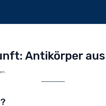
nft: Antikörper aus
en.
u?